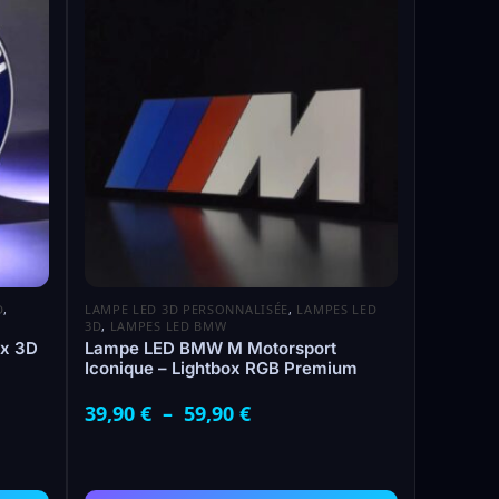
D
,
LAMPE LED 3D PERSONNALISÉE
,
LAMPES LED
3D
,
LAMPES LED BMW
x 3D
Lampe LED BMW M Motorsport
Iconique – Lightbox RGB Premium
39,90
€
–
59,90
€