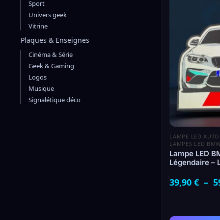
Sport
Univers geek
Vitrine
Plaques & Enseignes
Cinéma & Série
Geek & Gaming
Logos
Musique
Signalétique déco
LAMPE LED AUT
LAMPES LED BM
Lampe LED B
Légendaire – 
39,90
€
–
5