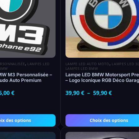
ERSONNALISÉE
,
LAMPES LED
LAMPE LED AUTO MOTO
,
LAMPES LED 3
 BMW
LAMPES LED BMW
W M3 Personnalisée –
Lampe LED BMW Motorsport Pr
udo Auto Premium
– Logo Iconique RGB Déco Gara
5,00
€
39,90
€
–
59,90
€
ix des options
Choix des options