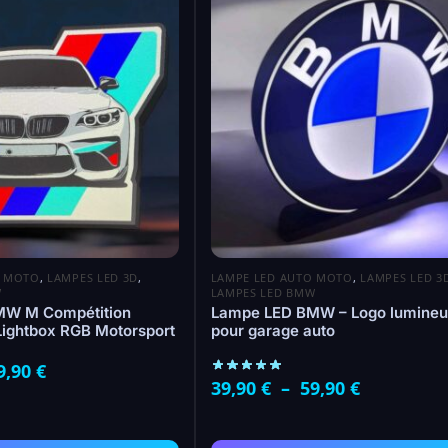
O MOTO
,
LAMPES LED 3D
,
LAMPE LED AUTO MOTO
,
LAMPES LED 3
W
LAMPES LED BMW
MW M Compétition
Lampe LED BMW – Logo lumineu
Lightbox RGB Motorsport
pour garage auto
9,90
€
39,90
€
–
59,90
€