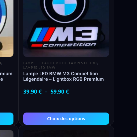
D
,
LAMPE LED AUTO MOTO
,
LAMPES LED 3D
,
LAMPES LED BMW
emium
Lampe LED BMW M3 Competition
ge
Légendaire – Lightbox RGB Premium
39,90
€
–
59,90
€
Choix des options