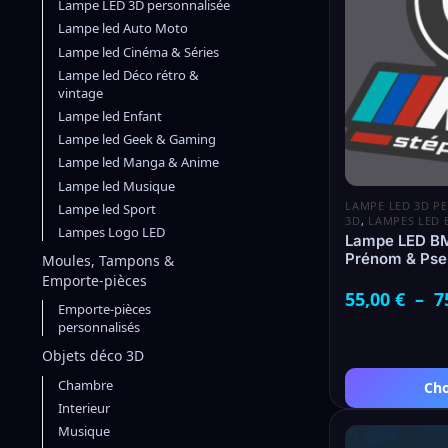
Lampe LED 3D personnalisée
Lampe led Auto Moto
Lampe led Cinéma & Séries
Lampe led Déco rétro &
vintage
Lampe led Enfant
Lampe led Geek & Gaming
Lampe led Manga & Anime
Lampe led Musique
LAMPE LED 3D P
Lampe led Sport
3D
,
LAMPES LED
Lampes Logo LED
Lampe LED BM
Prénom & Pse
Moules, Tampons &
Emporte-pièces
55,00
€
–
7
Emporte-pièces
personnalisés
Objets déco 3D
Chambre
Cho
Interieur
Musique