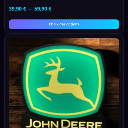
39,90
€
–
59,90
€
Choix des options