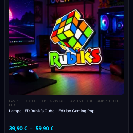
LAMPE LED DÉCO RÉTRO & VINTAGE
,
LAMPES LED 3D
,
LAMPES LOGO
LED
Lampe LED Rubik’s Cube – Édition Gaming Pop
39,90
€
–
59,90
€