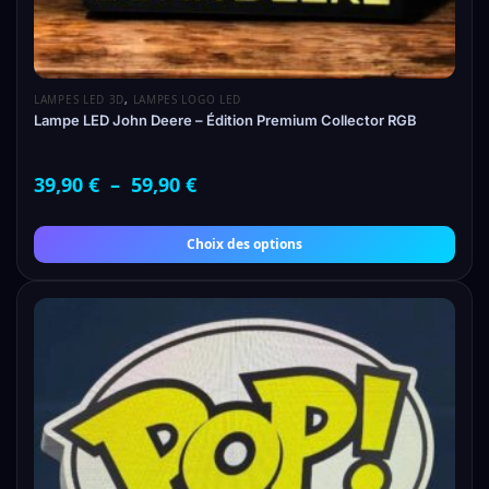
LAMPES LED 3D
,
LAMPES LOGO LED
Lampe LED John Deere – Édition Premium Collector RGB
39,90
€
–
59,90
€
Choix des options