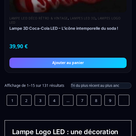
LAMPE LED DÉCO RÉTRO & VINTAGE
,
LAMPES LED 3D
,
LAMPES LOGO
LED
Lampe 3D Coca-Cola LED – L’icône intemporelle du soda !
39,90
€
Ajouter au panier
Affichage de 1–15 sur 131 résultats
1
2
3
4
…
7
8
9
Lampe Logo LED : une décoration