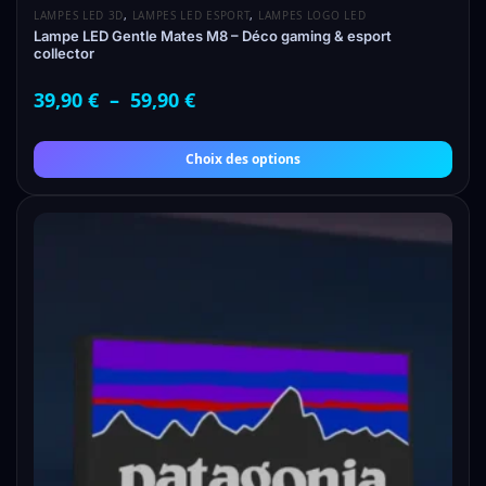
LAMPES LED 3D
,
LAMPES LED ESPORT
,
LAMPES LOGO LED
Lampe LED Gentle Mates M8 – Déco gaming & esport
collector
39,90
€
–
59,90
€
Choix des options