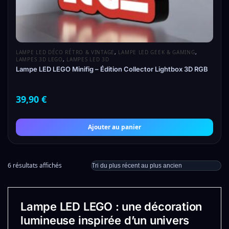
LAMPE LED DÉCO RÉTRO & VINTAGE
,
LAMPE LED GEEK & GAMING
,
LAMPES 3D LEGO
,
LAMPES LED 3D
Lampe LED LEGO Minifig – Édition Collector Lightbox 3D RGB
39,90
€
Ajouter au panier
6 résultats affichés
Lampe LED LEGO : une décoration
lumineuse inspirée d’un univers