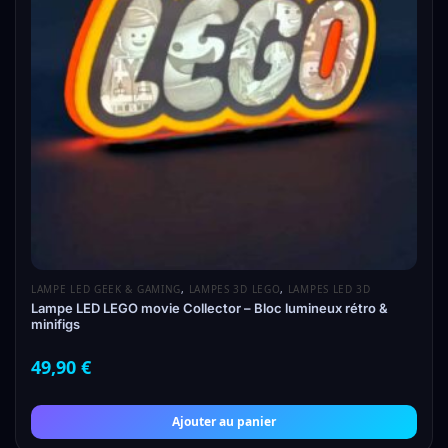
LAMPE LED GEEK & GAMING
,
LAMPES 3D LEGO
,
LAMPES LED 3D
Lampe LED LEGO movie Collector – Bloc lumineux rétro &
minifigs
49,90
€
Ajouter au panier