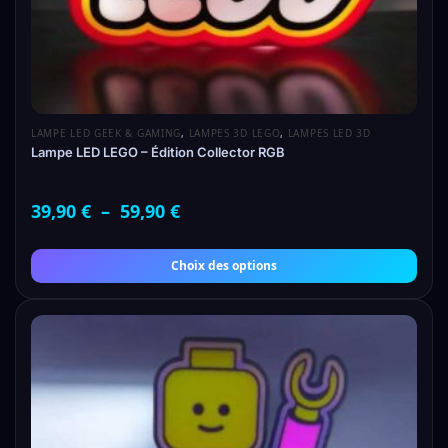
LAMPE LED GEEK & GAMING
,
LAMPES 3D LEGO
,
LAMPES LED 3D
Lampe LED LEGO – Édition Collector RGB
39,90
€
–
59,90
€
Choix des options