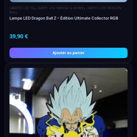
LAMPES LED 3D
,
LAMPE LED MANGA & ANIME
,
LAMPES LED DRAGON
BALL
Lampe LED Dragon Ball Z – Édition Ultimate Collector RGB
39,90
€
Ajouter au panier