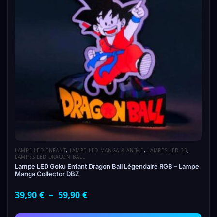
LAMPE LED ENFANT
,
LAMPE LED MANGA & ANIME
,
LAMPES LED 3D
,
LAMPES LED DRAGON BALL
Lampe LED Goku Enfant Dragon Ball Légendaire RGB – Lampe
Manga Collector DBZ
39,90
€
–
59,90
€