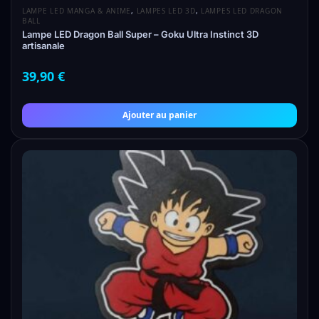
LAMPE LED MANGA & ANIME
,
LAMPES LED 3D
,
LAMPES LED DRAGON
BALL
Lampe LED Dragon Ball Super – Goku Ultra Instinct 3D
artisanale
39,90
€
Ajouter au panier