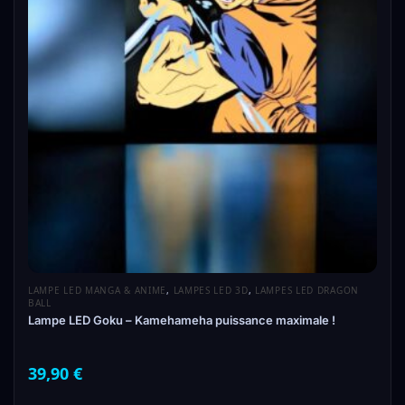
LAMPE LED MANGA & ANIME
,
LAMPES LED 3D
,
LAMPES LED DRAGON
BALL
Lampe LED Goku – Kamehameha puissance maximale !
39,90
€