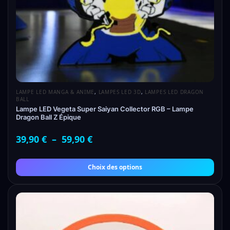
LAMPE LED MANGA & ANIME
,
LAMPES LED 3D
,
LAMPES LED DRAGON
BALL
Lampe LED Vegeta Super Saiyan Collector RGB – Lampe
Dragon Ball Z Épique
39,90
€
–
59,90
€
Choix des options