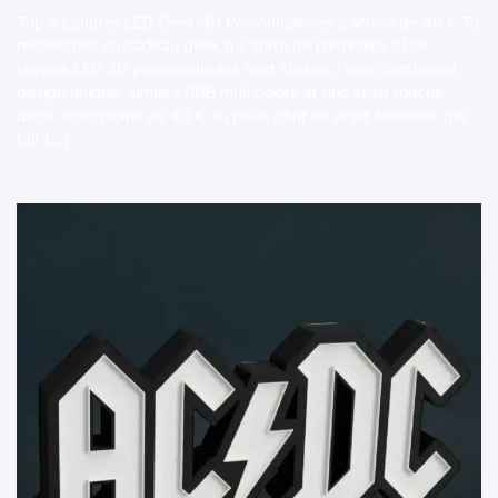
Top 5 Lampes LED Geek 3D Personnalisées à Moins de 40 € Tu
recherches un cadeau geek qui sorte de l’ordinaire ? Les
lampes LED 3D personnalisées sont idéales : elles combinent
design unique, lumière RGB multicolore et une vraie touche
déco. Pour moins de 40 €, tu peux offrir un objet lumineux qui
fait […]