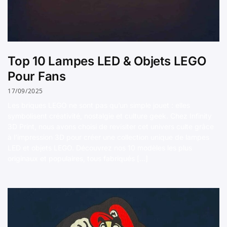
Top 10 Lampes LED & Objets LEGO
Pour Fans
17/09/2025
Les briques LEGO ne sont pas qu’un simple jouet : elles
symbolisent créativité, nostalgie et culture geek. Chez Infinity
3D Print, nous avons choisi de revisiter cet univers culte grâce
à l’impression 3D pour créer une collection unique de lampes
LED et objets LEGO. Découvrez nos 10 modèles les plus
originaux et populaires, tous fabriqués […]