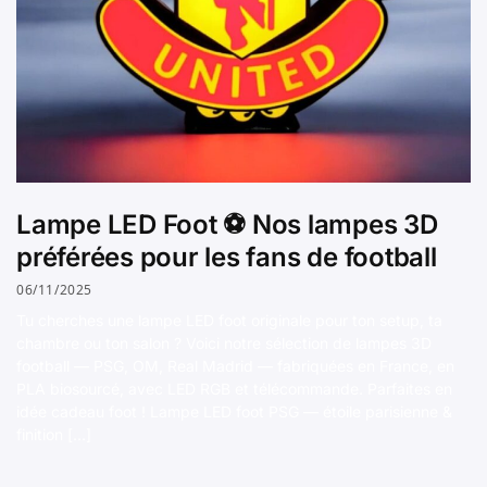
Lampe LED Foot ⚽ Nos lampes 3D
préférées pour les fans de football
06/11/2025
Tu cherches une lampe LED foot originale pour ton setup, ta
chambre ou ton salon ? Voici notre sélection de lampes 3D
football — PSG, OM, Real Madrid — fabriquées en France, en
PLA biosourcé, avec LED RGB et télécommande. Parfaites en
idée cadeau foot ! Lampe LED foot PSG — étoile parisienne &
finition […]