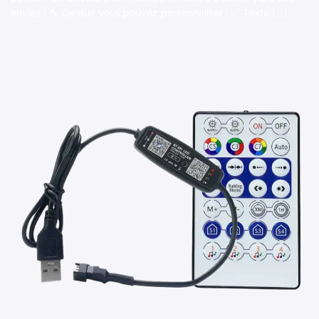
envies ! 🔧 Ce que vous pouvez personnaliser : ✅ Texte […]