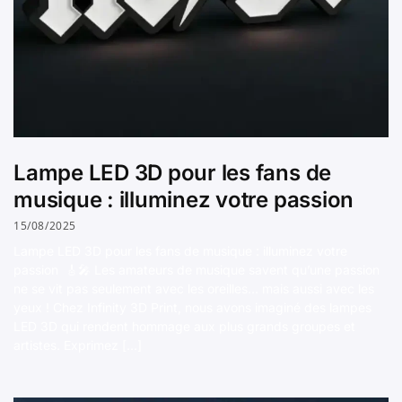
Lampe LED 3D pour les fans de
musique : illuminez votre passion
15/08/2025
Lampe LED 3D pour les fans de musique : illuminez votre
passion 🎸🎤 Les amateurs de musique savent qu’une passion
ne se vit pas seulement avec les oreilles… mais aussi avec les
yeux ! Chez Infinity 3D Print, nous avons imaginé des lampes
LED 3D qui rendent hommage aux plus grands groupes et
artistes. Exprimez […]