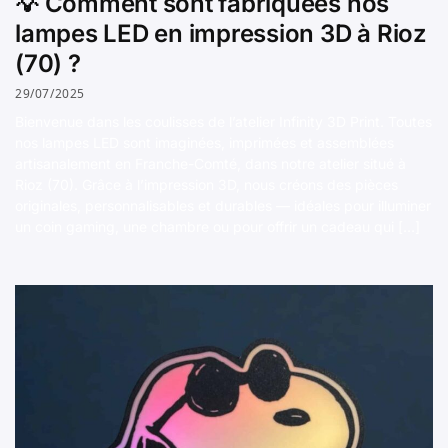
💡 Comment sont fabriquées nos
lampes LED en impression 3D à Rioz
(70) ?
29/07/2025
Bienvenue dans les coulisses de l’atelier Infinity 3D Print. Toutes
nos lampes LED sont imaginées, imprimées et assemblées
artisanalement en Franche-Comté, dans notre atelier situé à
Rioz (70). Grâce à l’impression 3D, nous créons des pièces
originales, personnalisables et durables — idéales pour illuminer
un coin gaming, une chambre ou pour offrir un cadeau qui […]