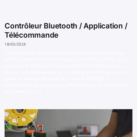
Contrôleur Bluetooth / Application /
Télécommande
18/03/2024
Sur cette page, retrouvez toutes les explications utiles pour
profiter pleinement de votre lampe LED Infinity 3D Print. Vous y
trouverez le détail des fonctionnalités de la télécommande
fournie, le fonctionnement du contrôleur Bluetooth ainsi qu’un
guide d’utilisation de l’application mobile ZENGGE 📱.
Personnalisez les couleurs, les effets lumineux et explorez tout
le potentiel de […]