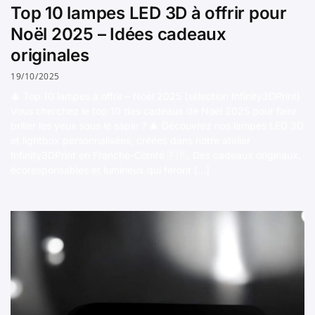
Top 10 lampes LED 3D à offrir pour
Noël 2025 – Idées cadeaux
originales
19/10/2025
🎄 Top 10 lampes à offrir – Noël 2025 (sélection Infinity3DPrint)
Vous cherchez le top 10 des cadeaux de Noël 2025 pour faire
briller les yeux sous le sapin ? 🎄 Découvrez nos lampes LED 3D
et lightbox personnalisées, créées dans notre atelier
Infinity3DPrint en Franche-Comté 🇫🇷. Des cadeaux originaux,
écoresponsables et lumineux qui feront […]