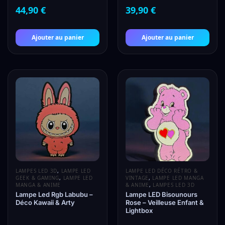
44,90
€
39,90
€
Ajouter au panier
Ajouter au panier
LAMPES LED 3D
,
LAMPE LED
LAMPE LED DÉCO RÉTRO &
GEEK & GAMING
,
LAMPE LED
VINTAGE
,
LAMPE LED MANGA
MANGA & ANIME
& ANIME
,
LAMPES LED 3D
Lampe Led Rgb Labubu –
Lampe LED Bisounours
Déco Kawaii & Arty
Rose – Veilleuse Enfant &
Lightbox