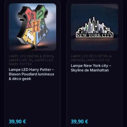
LAMPE LED CINÉMA & SÉRIES
,
LAMPE LED DÉCO RÉTRO &
LAMPES LED 3D
,
LAMPES LED
VINTAGE
,
LAMPES LED 3D
HARRY POTTER
Lampe New York city –
Lampe LED Harry Potter –
Skyline de Manhattan
Blason Poudlard lumineux
& déco geek
39,90
€
39,90
€