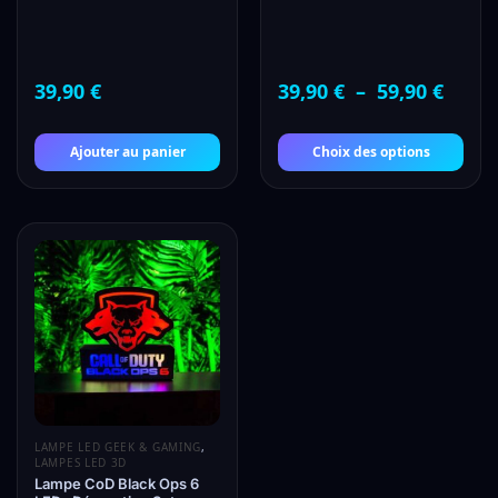
39,90
€
39,90
€
–
59,90
€
Ajouter au panier
Choix des options
LAMPE LED GEEK & GAMING
,
LAMPES LED 3D
Lampe CoD Black Ops 6