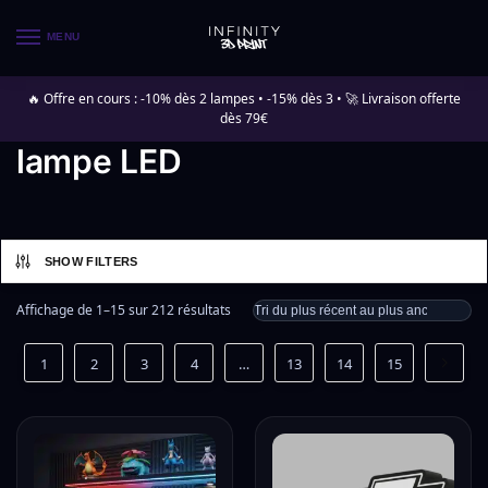
MENU
🔥 Offre en cours : -10% dès 2 lampes • -15% dès 3 • 🚀 Livraison offerte
dès 79€
lampe LED
SHOW FILTERS
Affichage de 1–15 sur 212 résultats
1
2
3
4
…
13
14
15