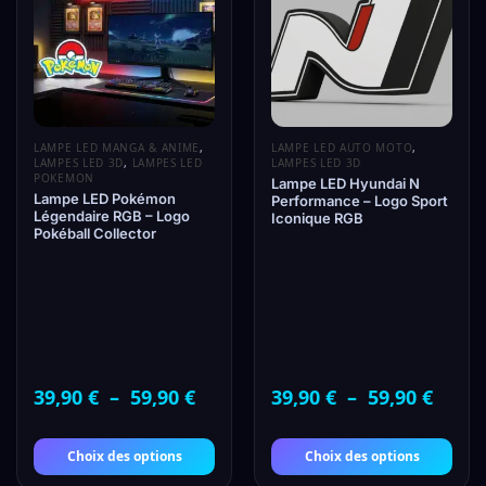
LAMPE LED MANGA & ANIME
,
LAMPE LED AUTO MOTO
,
LAMPES LED 3D
,
LAMPES LED
LAMPES LED 3D
POKEMON
Lampe LED Hyundai N
Lampe LED Pokémon
Performance – Logo Sport
Légendaire RGB – Logo
Iconique RGB
Pokéball Collector
39,90
€
–
59,90
€
39,90
€
–
59,90
€
Choix des options
Choix des options