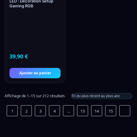
LED : Décoration Setup
Gaming RGB
39,90
€
Ajouter au panier
Affichage de 1–15 sur 212 résultats
1
2
3
4
…
13
14
15