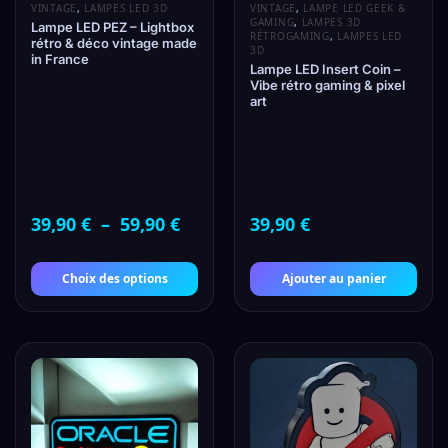
VINTAGE
,
LAMPES LED 3D
VINTAGE
,
LAMPE LED GEEK &
GAMING
,
LAMPES 3D
Lampe LED PEZ – Lightbox
RÉTROGAMING
,
LAMPES LED
rétro & déco vintage made
3D
in France
Lampe LED Insert Coin –
Vibe rétro gaming & pixel
art
39,90
€
–
59,90
€
39,90
€
Choix des options
Ajouter au panier