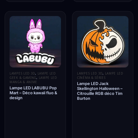
LAMPES LED 3D
,
LAMPE LED
LAMPES LED 3D
,
LAMPE LED
GEEK & GAMING
,
LAMPE LED
CINÉMA & SÉRIES
MANGA & ANIME
Lampe LED Jack
Lampe LED LABUBU Pop
Skellington Halloween –
Mart – Déco kawaii fluo &
Citrouille RGB déco Tim
design
Burton