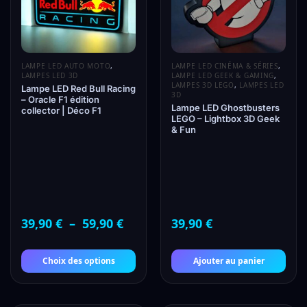
LAMPE LED AUTO MOTO
,
LAMPE LED CINÉMA & SÉRIES
,
LAMPES LED 3D
LAMPE LED GEEK & GAMING
,
LAMPES 3D LEGO
,
LAMPES LED
Lampe LED Red Bull Racing
3D
– Oracle F1 édition
Lampe LED Ghostbusters
collector | Déco F1
LEGO – Lightbox 3D Geek
& Fun
39,90
€
–
59,90
€
39,90
€
Choix des options
Ajouter au panier