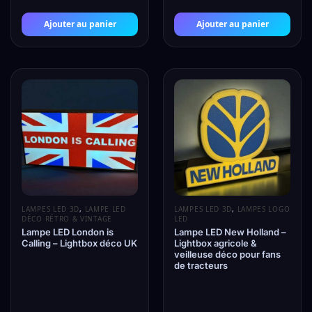
Ajouter au panier
Ajouter au panier
LAMPES LED 3D
,
LAMPE LED
LAMPES LED 3D
,
LAMPES LOGO
DÉCO RÉTRO & VINTAGE
LED
Lampe LED London is
Lampe LED New Holland –
Calling – Lightbox déco UK
Lightbox agricole &
veilleuse déco pour fans
de tracteurs