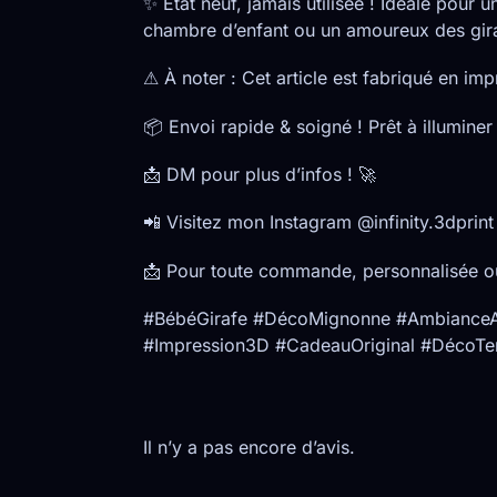
✨ État neuf, jamais utilisée ! Idéale pour
chambre d’enfant ou un amoureux des gir
⚠ À noter : Cet article est fabriqué en im
📦 Envoi rapide & soigné ! Prêt à illumine
📩 DM pour plus d’infos ! 🚀
📲 Visitez mon Instagram @infinity.3dprint 
📩 Pour toute commande, personnalisée o
#BébéGirafe #DécoMignonne #AmbianceAp
#Impression3D #CadeauOriginal #DécoTe
Il n’y a pas encore d’avis.