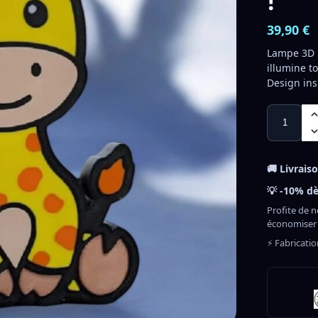
!
39,90
€
Lampe 3D 
illumine to
Design ins
🚚 Livrais
💡 -10% dè
Profite de n
économiser
⚡ Fabricati