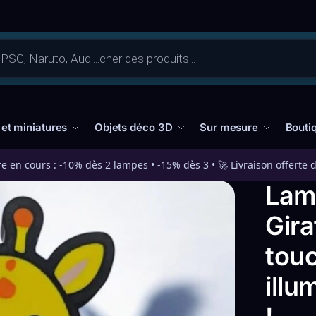
 et miniatures
Objets déco 3D
Sur mesure
Bouti
re en cours : -10% dès 2 lampes • -15% dès 3 • 🚀 Livraison offerte 
Lam
Gira
tou
illu