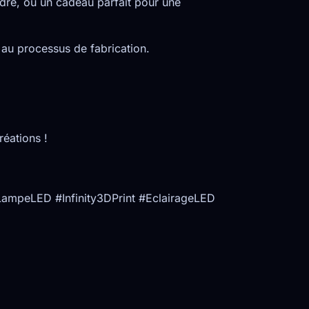
ndre, ou un cadeau parfait pour une
 au processus de fabrication.
réations !
mpeLED #Infinity3DPrint #EclairageLED