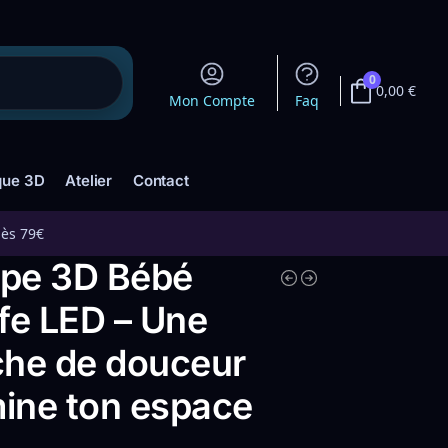
0
0,00
€
Mon Compte
Faq
que 3D
Atelier
Contact
dès 79€
pe 3D Bébé
fe LED – Une
che de douceur
mine ton espace