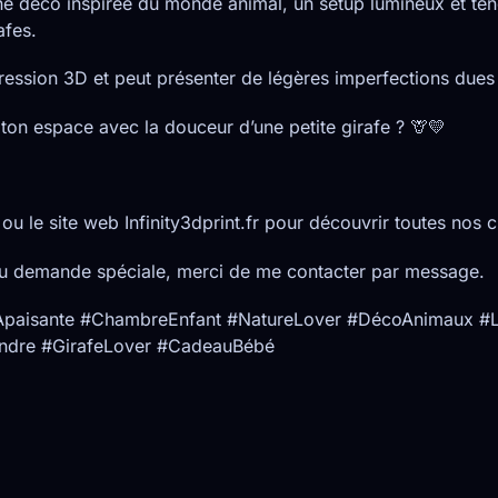
 une déco inspirée du monde animal, un setup lumineux et te
afes.
pression 3D et peut présenter de légères imperfections dues
r ton espace avec la douceur d’une petite girafe ? 🦒💛
ou le site web Infinity3dprint.fr pour découvrir toutes nos c
u demande spéciale, merci de me contacter par message.
aisante #ChambreEnfant #NatureLover #DécoAnimaux #La
ndre #GirafeLover #CadeauBébé