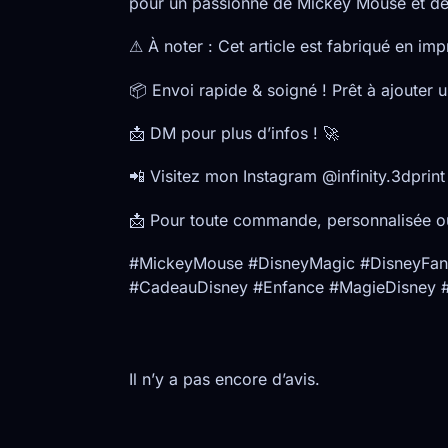
pour un passionné de Mickey Mouse et d
⚠ À noter : Cet article est fabriqué en im
📦 Envoi rapide & soigné ! Prêt à ajouter 
📩 DM pour plus d’infos ! 🚀
📲 Visitez mon Instagram @infinity.3dprint 
📩 Pour toute commande, personnalisée o
#MickeyMouse #DisneyMagic #DisneyFan 
#CadeauDisney #Enfance #MagieDisney 
Il n’y a pas encore d’avis.