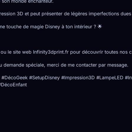
e son monde enchanteur.
pression 3D et peut présenter de légères imperfections dues
une touche de magie Disney à ton intérieur ? 🌟
ou le site web Infinity3dprint.fr pour découvrir toutes nos c
u demande spéciale, merci de me contacter par message.
#DécoGeek #SetupDisney #Impression3D #LampeLED #Infi
#DécoEnfant