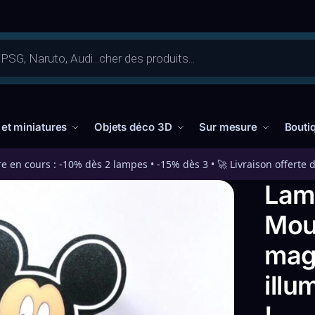
 et miniatures
Objets déco 3D
Sur mesure
Bouti
re en cours : -10% dès 2 lampes • -15% dès 3 • 🚀 Livraison offerte 
Lam
Mou
mag
illu