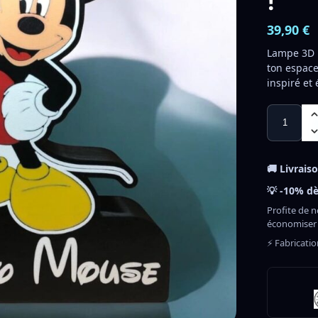
!
39,90
€
Lampe 3D 
ton espace
inspiré et
🚚 Livrais
💡 -10% dè
Profite de n
économiser
⚡ Fabricati