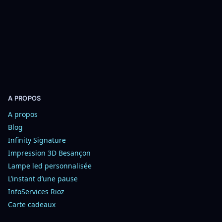
t
i
o
n
s
A PROPOS
A propos
Blog
Infinity Signature
Impression 3D Besançon
Lampe led personnalisée
L’instant d’une pause
InfoServices Rioz
Carte cadeaux