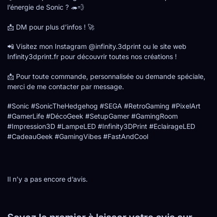
l’énergie de Sonic ? 🦔💨
📩 DM pour plus d’infos ! 🚀
📲 Visitez mon Instagram @infinity.3dprint ou le site web
Infinity3dprint.fr pour découvrir toutes nos créations !
📩 Pour toute commande, personnalisée ou demande spéciale,
merci de me contacter par message.
#Sonic #SonicTheHedgehog #SEGA #RetroGaming #PixelArt
#GamerLife #DécoGeek #SetupGamer #GamingRoom
#Impression3D #LampeLED #Infinity3DPrint #EclairageLED
#CadeauGeek #GamingVibes #FastAndCool
Il n’y a pas encore d’avis.