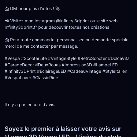
📩 DM pour plus d’infos ! 🚀
📲 Visitez mon Instagram @infinity.3dprint ou le site web
Infinity3dprint.fr pour découvrir toutes nos créations !
📩 Pour toute commande, personnalisée ou demande spéciale,
merci de me contacter par message.
#Vespa #ScooterLife #VintageStyle #RetroScooter #DolceVita
#GarageDecor #DeuxRoues #Impression3D #LampeLED
#Infinity3DPrint #EclairageLED #CadeauVintage #StyleItalien
#VespaLover #ClassicRide
Il n’y a pas encore d’avis.
Soyez le premier à laisser votre avis sur