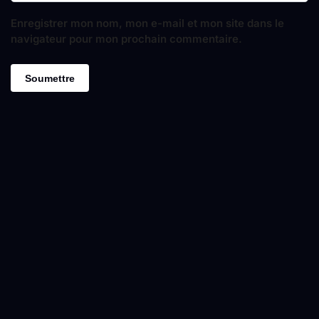
Enregistrer mon nom, mon e-mail et mon site dans le
navigateur pour mon prochain commentaire.
LA
LA
LA
LA
LA
M
MP
MP
MP
MP
PE
E
E
E
E
LE
LE
LE
LE
LED
D
D
D
D
AUT
AU
AU
3D
AU
O
T
TO
PE
TO
MO
O
MO
RS
MO
TO
,