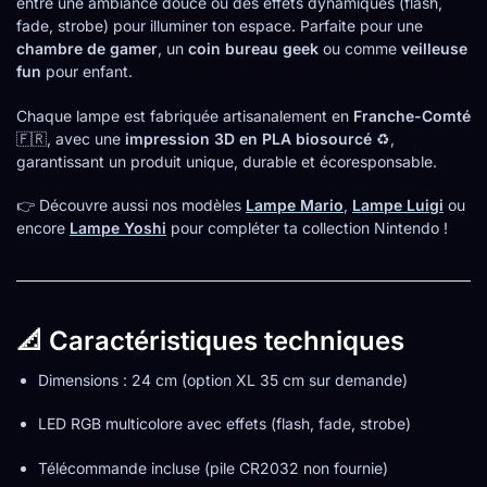
entre une ambiance douce ou des effets dynamiques (flash,
fade, strobe) pour illuminer ton espace. Parfaite pour une
chambre de gamer
, un
coin bureau geek
ou comme
veilleuse
fun
pour enfant.
Chaque lampe est fabriquée artisanalement en
Franche-Comté
🇫🇷, avec une
impression 3D en PLA biosourcé
♻️,
garantissant un produit unique, durable et écoresponsable.
👉 Découvre aussi nos modèles
Lampe Mario
,
Lampe Luigi
ou
encore
Lampe Yoshi
pour compléter ta collection Nintendo !
📐 Caractéristiques techniques
Dimensions : 24 cm (option XL 35 cm sur demande)
LED RGB multicolore avec effets (flash, fade, strobe)
Télécommande incluse (pile CR2032 non fournie)