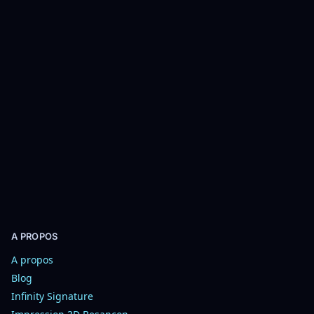
o
u
t
e
r
a
u
p
a
n
i
e
r
A PROPOS
A propos
Blog
Infinity Signature