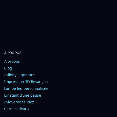
t
i
o
n
s
A PROPOS
A propos
Blog
Infinity Signature
Impression 3D Besançon
Lampe led personnalisée
L’instant d’une pause
InfoServices Rioz
Carte cadeaux