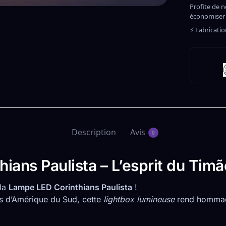
Profite de n
économiser
⚡ Fabricati
Description
Avis
0
ns Paulista – L’esprit du Timão
 la
Lampe LED Corinthians Paulista
!
es d’Amérique du Sud, cette
lightbox lumineuse
rend hommage 