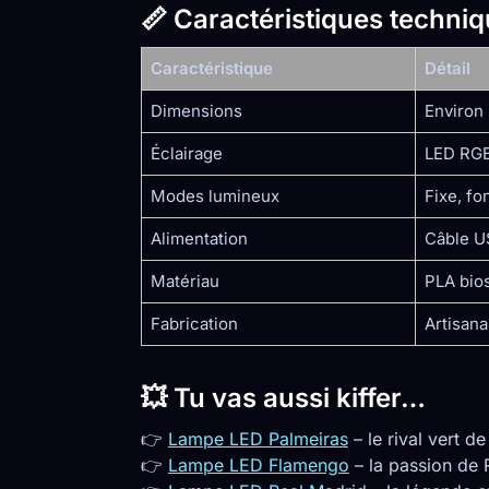
📏 Caractéristiques techni
Caractéristique
Détail
Dimensions
Environ 
Éclairage
LED RGB
Modes lumineux
Fixe, fo
Alimentation
Câble U
Matériau
PLA bio
Fabrication
Artisana
💥 Tu vas aussi kiffer…
👉
Lampe LED Palmeiras
– le rival vert d
👉
Lampe LED Flamengo
– la passion de 