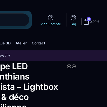
0
0,00
€
Mon Compte
Faq
que 3D
Atelier
Contact
dès 79€
pe LED
nthians
ista – Lightbox
 & déco