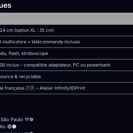
ques
24 cm (option XL : 35 cm)
 multicolore + télécommande incluse
ndu, flash, stroboscope
SB inclus – compatible adaptateur, PC ou powerbank
sourcé & recyclable
le française 🇫🇷 – Atelier Infinity3DPrint
e São Paulo 💚⚽
Rio 🔴⚫