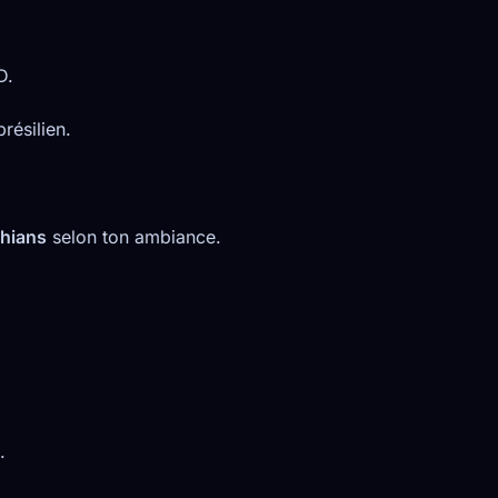
D.
résilien.
thians
selon ton ambiance.
.