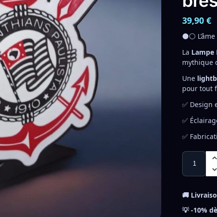
brés
39,90
€
⚫⚪ L’âme 
La
Lampe L
mythique d
Une
light
pour tout f
✅ Design 
✅ Éclairag
✅ Fabricat
🚚 Livrais
💡 -10% dè