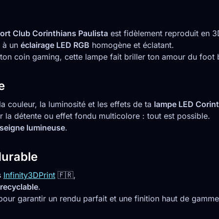
ort Club Corinthians Paulista
est fidèlement reproduit en 3
e à un
éclairage LED RGB
homogène et éclatant.
on coin gaming, cette lampe fait briller ton amour du foot b
e
 couleur, la luminosité et les effets de ta
lampe LED Corin
 la détente ou effet fondu multicolore : tout est possible.
seigne lumineuse
.
durable
s
Infinity3DPrint
🇫🇷,
recyclable
.
pour garantir un rendu parfait et une finition haut de gamme