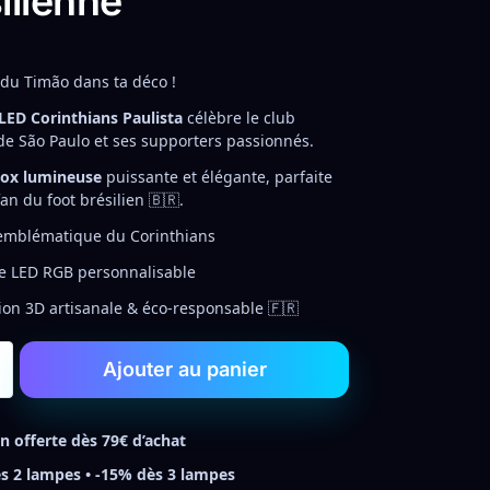
ilienne
du Timão dans ta déco !
ED Corinthians Paulista
célèbre le club
e São Paulo et ses supporters passionnés.
box lumineuse
puissante et élégante, parfaite
an du foot brésilien 🇧🇷.
emblématique du Corinthians
e LED RGB personnalisable
ion 3D artisanale & éco-responsable 🇫🇷
Ajouter au panier
on offerte dès 79€ d’achat
s 2 lampes • -15% dès 3 lampes