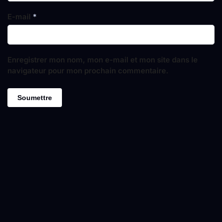
E-mail
*
Enregistrer mon nom, mon e-mail et mon site dans le
navigateur pour mon prochain commentaire.
L
LA
LA
LA
A
M
M