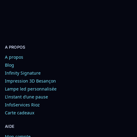
o
n
s
A PROPOS
A propos
Blog
Infinity Signature
Impression 3D Besançon
Lampe led personnalisée
L’instant d’une pause
InfoServices Rioz
Carte cadeaux
AIDE
Mon compte