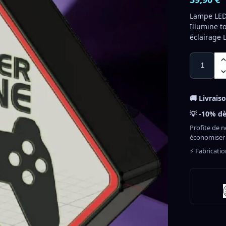
Lampe LED
Illumine t
éclairage 
🚚 Livrais
💡 -10% dè
Profite de n
économiser
⚡ Fabricati