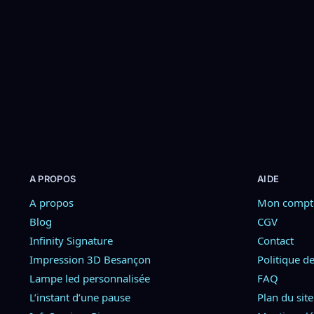
39,90
€
39,90
€
–
59,90
€
Ajouter au panier
Choix des opt
A PROPOS
AIDE
A propos
Mon compt
Blog
CGV
Infinity Signature
Contact
Impression 3D Besançon
Politique de
Lampe led personnalisée
FAQ
L’instant d’une pause
Plan du site