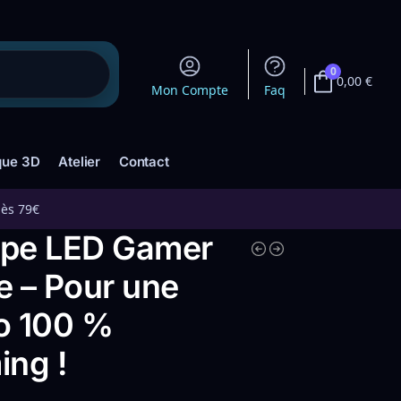
0
0,00
€
Mon Compte
Faq
que 3D
Atelier
Contact
dès 79€
pe LED Gamer
e – Pour une
o 100 %
ing !