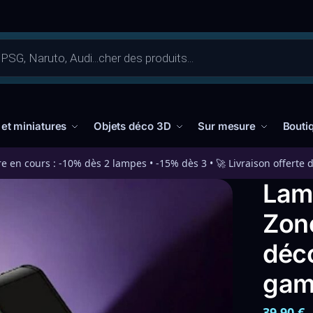
 et miniatures
Objets déco 3D
Sur mesure
Bouti
re en cours : -10% dès 2 lampes • -15% dès 3 • 🚀 Livraison offerte 
Lam
Zon
déc
gam
39,90
€