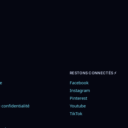
39,90
€
–
59,90
€
39,90
€
ions
Choix des options
Cho
RESTONS CONNECTÉS ⚡
e
Facebook
Instagram
Pinterest
 confidentialité
Youtube
TikTok