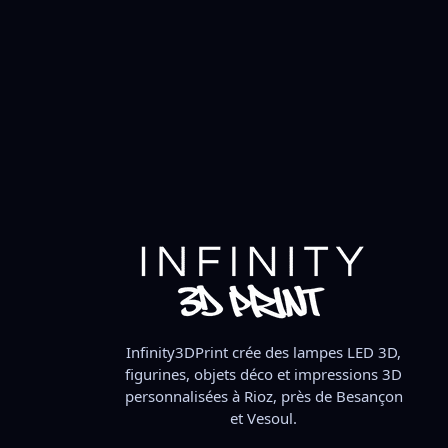
Luigi, Yoshi & Bowser RGB
–
59,90
€
39,90
€
–
59,90
€
ix des options
Choix des options
Infinity3DPrint crée des lampes LED 3D,
figurines, objets déco et impressions 3D
personnalisées à Rioz, près de Besançon
et Vesoul.