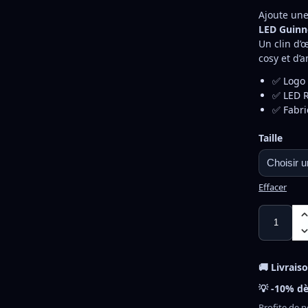
Ajoute une
LED Guinn
Un clin d’
cosy et d’
✅ Logo 
✅ LED R
✅ Fabri
Taille
Effacer
🚚 Livrais
💡 -10% dè
Profite de n