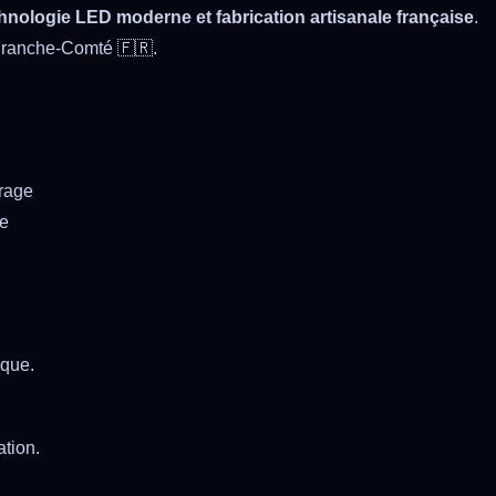
hnologie LED moderne et fabrication artisanale française
.
 Franche-Comté 🇫🇷.
rage
ge
ique.
tion.