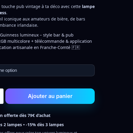
 touche pub vintage à ta déco avec cette
lampe
ess
.
œil iconique aux amateurs de bière, de bars
ambiance irlandaise.
Guinness lumineux – style bar & pub
GB multicolore + télécommande & application
cation artisanale en Franche-Comté 🇫🇷
Ajouter au panier
on offerte dès 79€ d’achat
s 2 lampes • -15% dès 3 lampes
os offres pour créer ton univers lumineux et