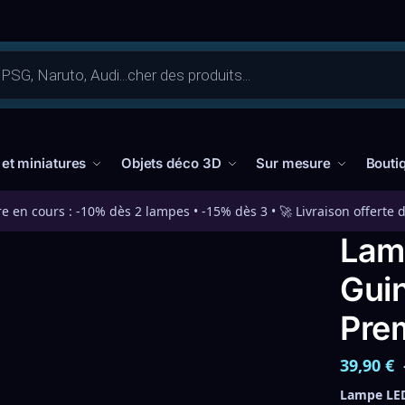
 et miniatures
Objets déco 3D
Sur mesure
Bouti
re en cours : -10% dès 2 lampes • -15% dès 3 • 🚀 Livraison offerte 
Lam
Guin
Pre
39,90
€
Lampe LED