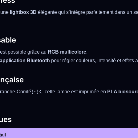
ness
s une
lightbox 3D
élégante qui s’intègre parfaitement dans un sa
sable
 est possible grâce au
RGB multicolore
.
application Bluetooth
pour régler couleurs, intensité et effets 
ançaise
ranche-Comté 🇫🇷, cette lampe est imprimée en
PLA biosourc
ques
ail