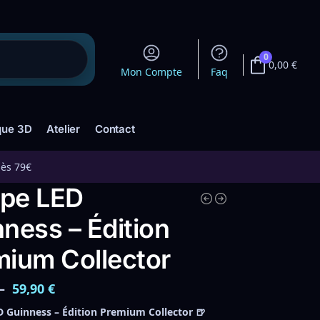
0
0,00
€
Mon Compte
Faq
que 3D
Atelier
Contact
dès 79€
pe LED
ness – Édition
mium Collector
–
59,90
€
 Guinness – Édition Premium Collector 🍺