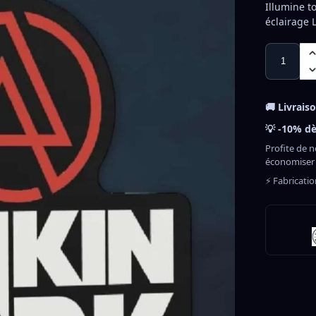
Illumine t
éclairage 
🚚 Livrais
💡 -10% dè
Profite de n
économiser
⚡ Fabricati