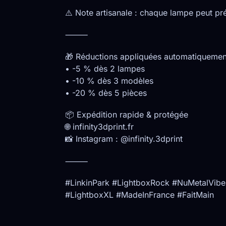
⚠️ Note artisanale : chaque lampe peut pré
⸻
🎁 Réductions appliquées automatiquemen
• -5 % dès 2 lampes
• -10 % dès 3 modèles
• -20 % dès 5 pièces
📦 Expédition rapide & protégée
🌐 infinity3dprint.fr
📸 Instagram : @infinity.3dprint
⸻
#LinkinPark #LightboxRock #NuMetalVib
#LightboxXL #MadeInFrance #FaitMain