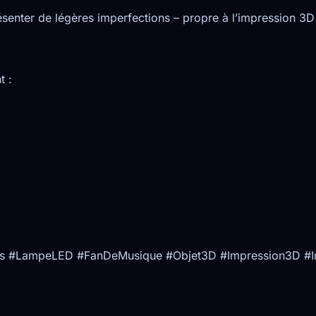
senter de légères imperfections – propre à l’impression 3D 
t :
es #LampeLED #FanDeMusique #Objet3D #Impression3D #I