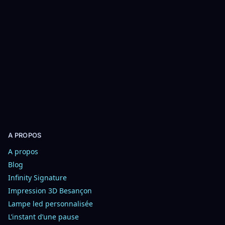
r
p
s
a
t
u
i
p
o
a
n
n
s
i
e
r
A PROPOS
A propos
Blog
Infinity Signature
Impression 3D Besançon
Lampe led personnalisée
L’instant d’une pause