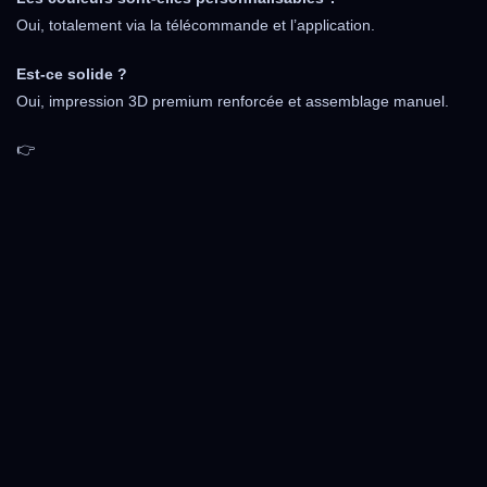
Oui, totalement via la télécommande et l’application.
Est-ce solide ?
Oui, impression 3D premium renforcée et assemblage manuel.
👉
LA
LA
LA
LAM
LAM
M
M
MP
PE
PE
PE
PE
ES
LED
LED
S
S
LE
GEE
GEE
LE
LE
D
K &
K &
D
D
3D
GA
GA
3D
3D
,
MIN
MIN