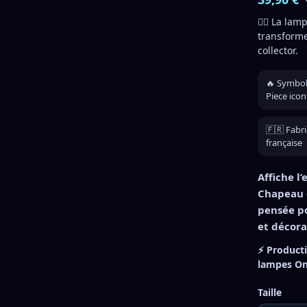
🏴‍☠️ La l
transforme
collector.
🔥 Symbol
Piece ico
🇫🇷 Fabri
française
Affiche 
Chapeau 
pensée p
et décor
⚡ Product
lampes One
Taille