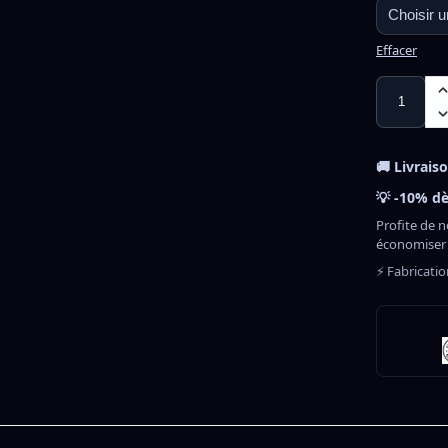
Effacer
🚚 Livrais
💡 -10% dè
Profite de n
économiser
⚡ Fabricati