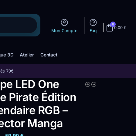
0
0,00
€
Mon Compte
Faq
que 3D
Atelier
Contact
dès 79€
pe LED One
e Pirate Édition
endaire RGB –
lector Manga
–
59,90
€