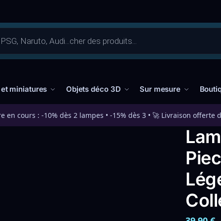
 et miniatures
Objets déco 3D
Sur mesure
Bouti
re en cours : -10% dès 2 lampes • -15% dès 3 • 🚀 Livraison offerte 
Lam
Piec
Lég
Col
39,90
€