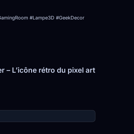
s #GamingRoom #Lampe3D #GeekDecor
– L’icône rétro du pixel art