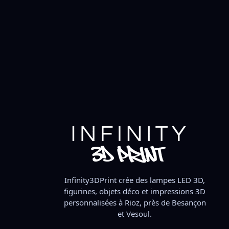
–
59,90
€
39,90
€
–
59,90
€
ix des options
Choix des options
Infinity3DPrint crée des lampes LED 3D,
figurines, objets déco et impressions 3D
personnalisées à Rioz, près de Besançon
et Vesoul.