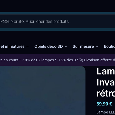
 et miniatures
Objets déco 3D
Sur mesure
Bouti
re en cours : -10% dès 2 lampes • -15% dès 3 • 🚀 Livraison offerte 
Lam
Inva
rétr
39,90
€
Lampe LED 