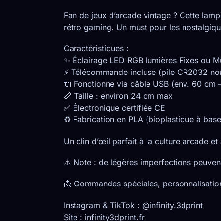
Fan de jeux d’arcade vintage ? Cette lamp
rétro gaming. Un must pour les nostalgiqu
Caractéristiques :
✨ Éclairage LED RGB lumières Fixes ou Mult
⚡ Télécommande incluse (pile CR2032 non
🔌 Fonctionne via câble USB (env. 60 cm –
📏 Taille : environ 24 cm max
✅ Électronique certifiée CE
♻️ Fabrication en PLA (bioplastique à bas
Un clin d’œil parfait à la culture arcade e
⚠️ Note : de légères imperfections peuvent
📩 Commandes spéciales, personnalisation
Instagram & TikTok : @infinity.3dprint
Site : infinity3dprint.fr