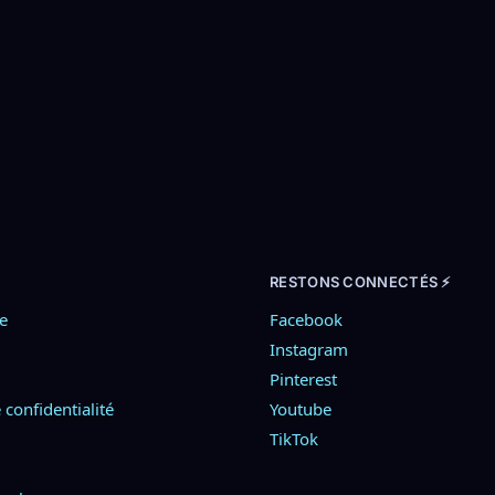
leuse
39,90
€
–
59,90
€
39,90
€
nier
Choix des options
Cho
RESTONS CONNECTÉS ⚡
e
Facebook
Instagram
Pinterest
 confidentialité
Youtube
TikTok