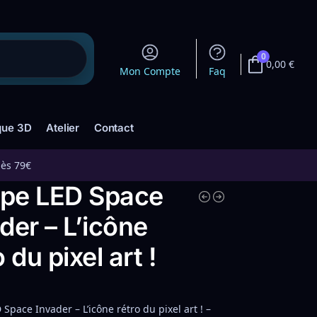
0
0,00
€
Mon Compte
Faq
que 3D
Atelier
Contact
dès 79€
pe LED Space
der – L’icône
o du pixel art !
Space Invader – L’icône rétro du pixel art ! –