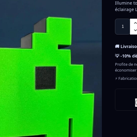
Illumine t
éclairage 
🚚 Livrais
💡 -10% dè
Profite de n
économiser
⚡ Fabricati