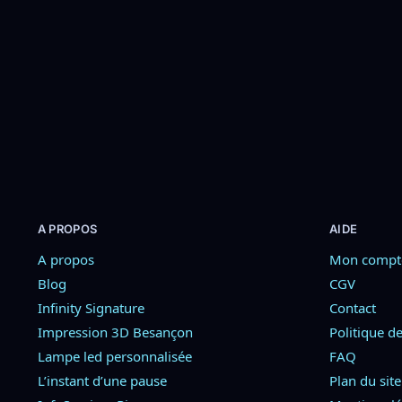
Rétro Gaming
personnalisée – Veil
Mario Bros
39,90
€
–
59,90
€
49,90
€
Choix des options
Ajouter au pa
A PROPOS
AIDE
A propos
Mon compt
Blog
CGV
Infinity Signature
Contact
Impression 3D Besançon
Politique de
Lampe led personnalisée
FAQ
L’instant d’une pause
Plan du site