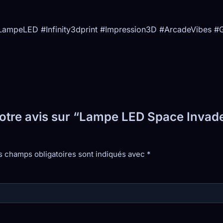
#LampeLED #Infinity3dprint #Impression3D #ArcadeVibe
votre avis sur “Lampe LED Space Invader 
s champs obligatoires sont indiqués avec
*