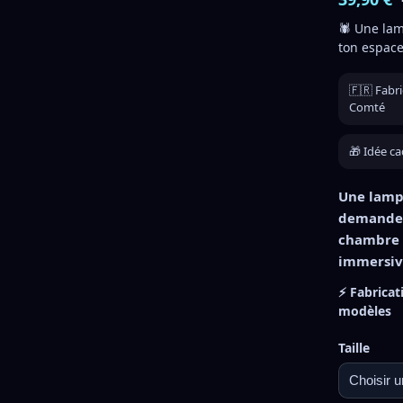
🕷️ Une la
ton espace
🇫🇷 Fabr
Comté
🎁 Idée ca
Une lampe
demande,
chambre 
immersiv
⚡ Fabricat
modèles
Taille