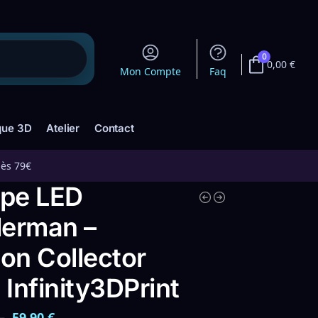
0
0,00
€
Mon Compte
Faq
que 3D
Atelier
Contact
dès 79€
pe LED
derman –
ion Collector
Infinity3DPrint
–
59,90
€