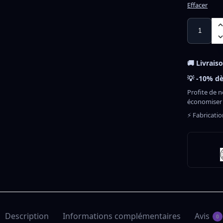
Effacer
🚚 Livrais
💡 -10% dè
Profite de n
économiser
⚡ Fabricati
Description
Informations complémentaires
Avis
0