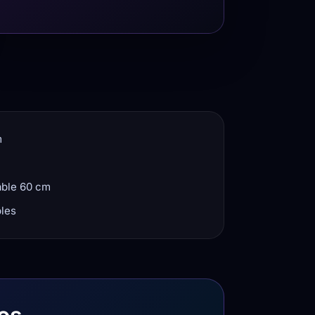
m
âble 60 cm
bles