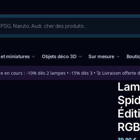
 et miniatures
Objets déco 3D
Sur mesure
Bouti
re en cours : -10% dès 2 lampes • -15% dès 3 • 🚀 Livraison offerte 
Lam
Spi
Édit
RGB 
39,90
€