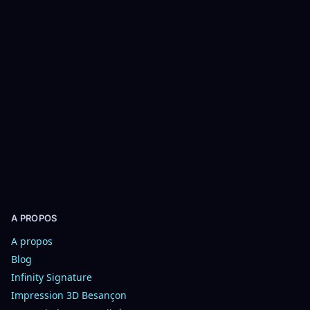
u
s
t
e
r
a
u
p
a
n
i
e
r
A PROPOS
A propos
Blog
Infinity Signature
Impression 3D Besançon