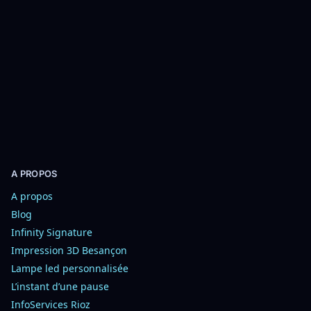
a
u
p
a
n
i
e
r
A PROPOS
A propos
Blog
Infinity Signature
Impression 3D Besançon
Lampe led personnalisée
L’instant d’une pause
InfoServices Rioz