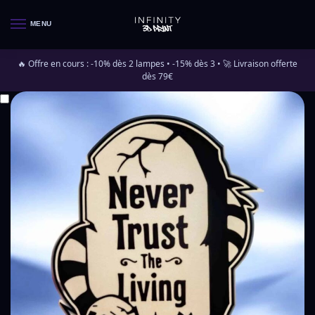
MENU
🔥 Offre en cours : -10% dès 2 lampes • -15% dès 3 • 🚀 Livraison offerte
dès 79€