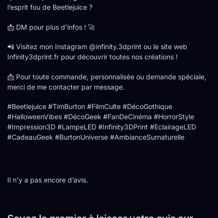
l’esprit fou de Beetlejuice ?
📩 DM pour plus d’infos ! 🚀
📲 Visitez mon Instagram @infinity.3dprint ou le site web
Infinity3dprint.fr pour découvrir toutes nos créations !
📩 Pour toute commande, personnalisée ou demande spéciale,
merci de me contacter par message.
#Beetlejuice #TimBurton #FilmCulte #DécoGothique
#HalloweenVibes #DécoGeek #FanDeCinéma #HorrorStyle
#Impression3D #LampeLED #Infinity3DPrint #EclairageLED
#CadeauGeek #BurtonUniverse #AmbianceSurnaturelle
Il n’y a pas encore d’avis.