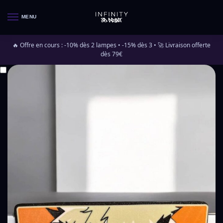
MENU
🔥 Offre en cours : -10% dès 2 lampes • -15% dès 3 • 🚀 Livraison offerte
dès 79€