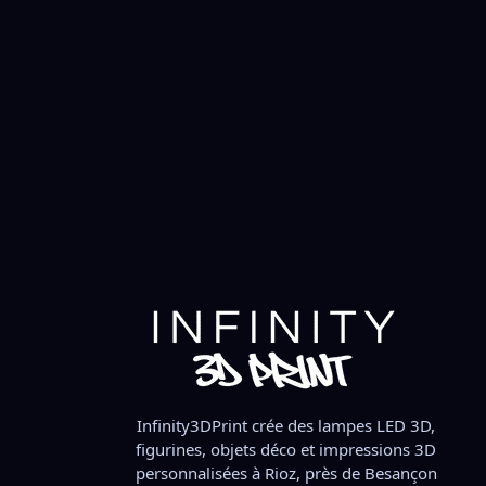
Lampe 3D Nike Air Jordan LED
 & dark pop
– Le style et la légende
illuminent ton espace !
39,90
€
uter au panier
Ajouter au panier
Infinity3DPrint crée des lampes LED 3D,
figurines, objets déco et impressions 3D
personnalisées à Rioz, près de Besançon