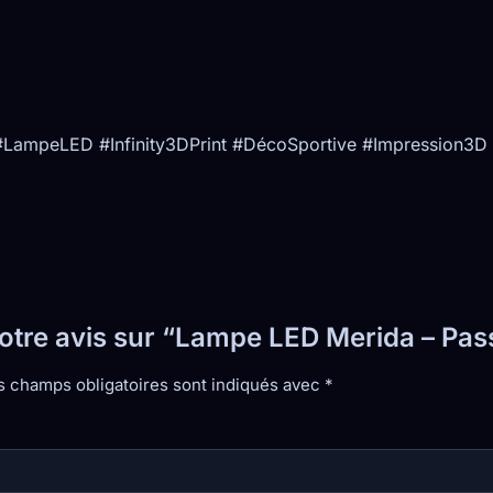
#LampeLED #Infinity3DPrint #DécoSportive #Impression3D
 votre avis sur “Lampe LED Merida – Pa
s champs obligatoires sont indiqués avec
*