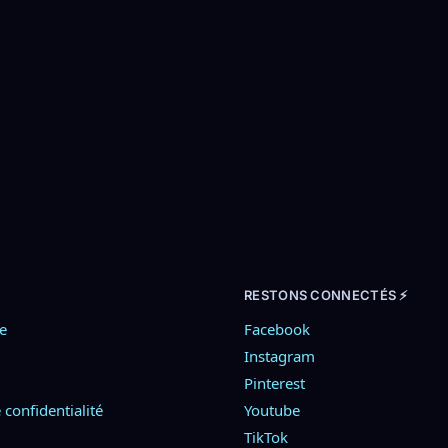
Lampe LED Air Jordan 4 –
néon rétro
L’icône des sneakers en
version lumineuse !
39,90
€
39,90
€
nier
Ajouter au panier
Ajo
RESTONS CONNECTÉS ⚡
e
Facebook
Instagram
Pinterest
 confidentialité
Youtube
TikTok