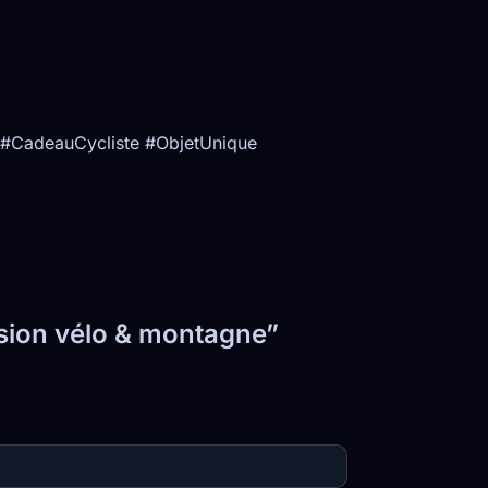
 #CadeauCycliste #ObjetUnique
ssion vélo & montagne”