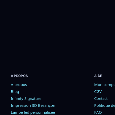
Spirit
Lampe LED PSG Étoile –
Lightbox Paris Saint-Germain
39,90
€
Champion d’Europe 2025
39,90
€
–
59,90
€
Choix des options
Ajouter au pa
A PROPOS
AIDE
A propos
Mon compt
Blog
CGV
Infinity Signature
Contact
Impression 3D Besançon
Politique de
Lampe led personnalisée
FAQ