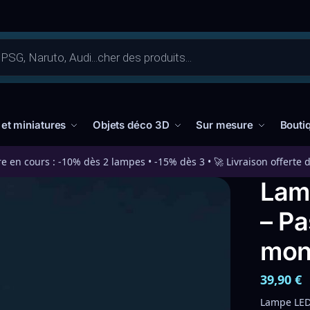
 et miniatures
Objets déco 3D
Sur mesure
Bouti
re en cours : -10% dès 2 lampes • -15% dès 3 • 🚀 Livraison offerte 
Lam
– Pa
mon
39,90
€
Lampe LED 