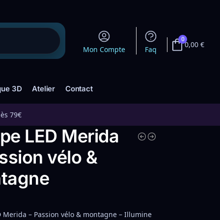
0
0,00
€
Mon Compte
Faq
que 3D
Atelier
Contact
dès 79€
pe LED Merida
ssion vélo &
tagne
Merida – Passion vélo & montagne – Illumine