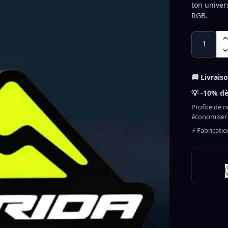
ton univer
RGB.
🚚 Livrais
💡 -10% dè
Profite de n
économiser
⚡ Fabricati