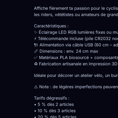
Affiche fièrement ta passion pour le cycl
les riders, vététistes ou amateurs de gran
Caractéristiques :
✨ Éclairage LED RGB lumières fixes ou mult
⚡ Télécommande incluse (pile CR2032 non
🔌 Alimentation via câble USB (60 cm – ad
📏 Dimensions : env. 24 cm max
✅ Matériaux PLA biosourcé + composants 
♻️ Fabrication artisanale en impression 3D
Idéale pour décorer un atelier vélo, un bu
⚠️ Note : de légères imperfections peuvent
Tarifs dégressifs :
• 5 % dès 2 articles
• 10 % dès 3 articles
• 20 % dès 5 articles