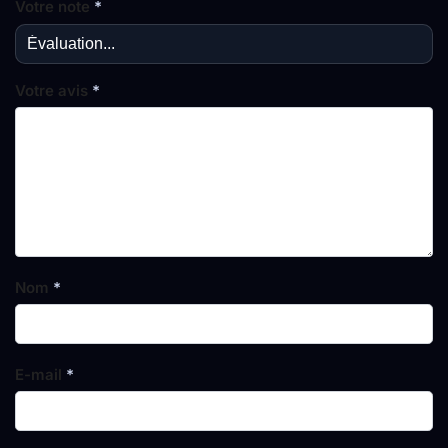
Votre note
*
Votre avis
*
Nom
*
E-mail
*